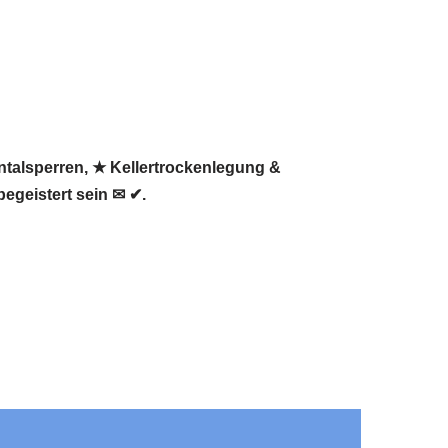
ntalsperren, ★ Kellertrockenlegung &
egeistert sein ✉ ✔.