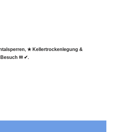
ntalsperren, ★ Kellertrockenlegung &
n Besuch ✉ ✔.