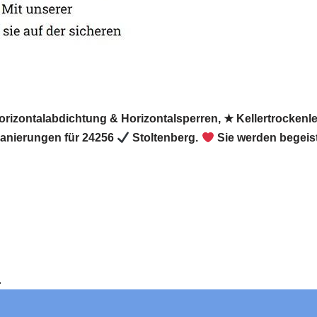
Horizontalabdichtung & Horizontalsperren, ★ Kellertrocken
sanierungen für 24256
Stoltenberg.
Sie werden begeist
e.