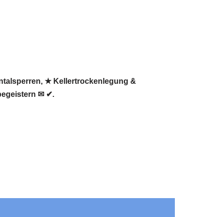
ntalsperren, ★ Kellertrockenlegung &
egeistern ✉ ✔.