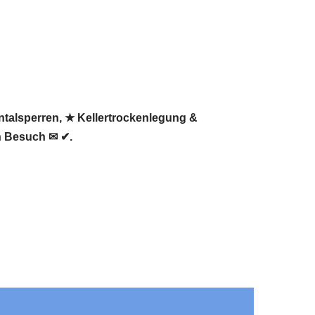
ntalsperren, ★ Kellertrockenlegung &
n Besuch ✉ ✔.