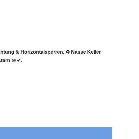
chtung & Horizontalsperren, ♻ Nasse Keller
tern ✉ ✔.