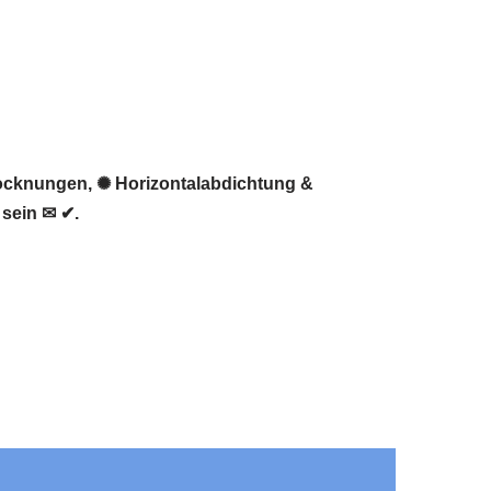
trocknungen, ✺ Horizontalabdichtung &
 sein ✉ ✔.