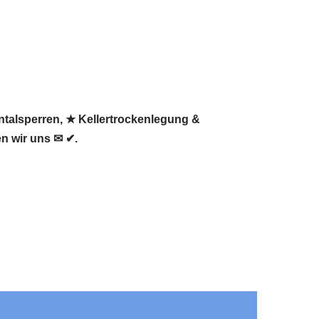
ntalsperren, ★ Kellertrockenlegung &
n wir uns ✉ ✔.